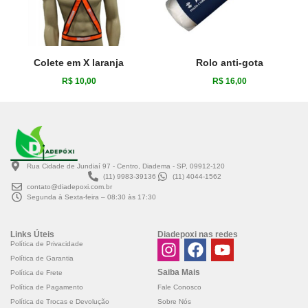
Colete em X laranja
Rolo anti-gota
R$
10,00
R$
16,00
Rua Cidade de Jundiaí 97 - Centro, Diadema - SP, 09912-120
(11) 9983-39136
(11) 4044-1562
contato@diadepoxi.com.br
Segunda à Sexta-feira – 08:30 às 17:30
Links Úteis
Diadepoxi nas redes
Política de Privacidade
Política de Garantia
Saiba Mais
Política de Frete
Fale Conosco
Política de Pagamento
Sobre Nós
Política de Trocas e Devolução