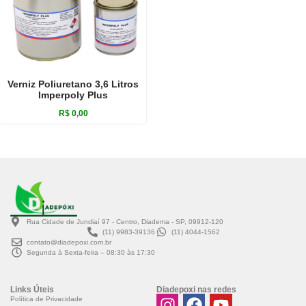
Verniz Poliuretano 3,6 Litros
Imperpoly Plus
R$
0,00
Rua Cidade de Jundiaí 97 - Centro, Diadema - SP, 09912-120
(11) 9983-39136
(11) 4044-1562
contato@diadepoxi.com.br
Segunda à Sexta-feira – 08:30 às 17:30
Links Úteis
Diadepoxi nas redes
Política de Privacidade