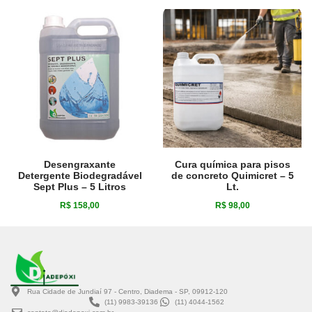
Desengraxante
Cura química para pisos
Detergente Biodegradável
de concreto Quimicret – 5
Sept Plus – 5 Litros
Lt.
R$
158,00
R$
98,00
Rua Cidade de Jundiaí 97 - Centro, Diadema - SP, 09912-120
(11) 9983-39136
(11) 4044-1562