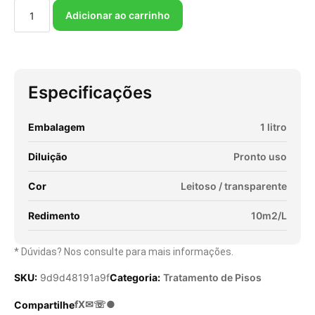
Adicionar ao carrinho
Especificações
Embalagem
1 litro
Diluição
Pronto uso
Cor
Leitoso / transparente
Redimento
10m2/L
* Dúvidas? Nos consulte para mais informações.
SKU:
9d9d48191a9f
Categoria:
Tratamento de Pisos
f
X
✉
☏
●
Compartilhe