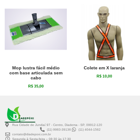
Mop lustra fácil médio
Colete em X laranja
com base articulada sem
R$
10,00
cabo
R$
35,00
Rua Cidade de Jundiaí 97 - Centro, Diadema - SP, 09912-120
(11) 9983-39136
(11) 4044-1562
contato@diadepoxi.com.br
Segunda à Sexta-feira – 08:30 às 17:30