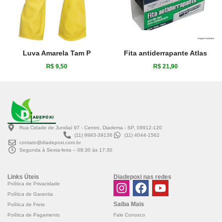
Luva Amarela Tam P
Fita antiderrapante Atlas
R$
9,50
R$
21,90
Rua Cidade de Jundiaí 97 - Centro, Diadema - SP, 09912-120
(11) 9983-39136
(11) 4044-1562
contato@diadepoxi.com.br
Segunda à Sexta-feira – 08:30 às 17:30
Links Úteis
Diadepoxi nas redes
Política de Privacidade
Política de Garantia
Saiba Mais
Política de Frete
Fale Conosco
Política de Pagamento